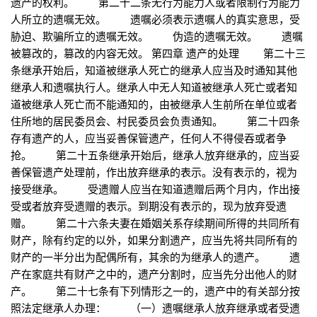
遗产的权利。 第二十二条无行为能力人或者限制行为能力
人所立的遗嘱无效。 遗嘱必须表示遗嘱人的真实意思，受
胁迫、欺骗所立的遗嘱无效。 伪造的遗嘱无效。 遗嘱
被篡改的，篡改的内容无效。 第四章 遗产的处理 第二十三
条继承开始后，知道被继承人死亡的继承人应当及时通知其他
继承人和遗嘱执行人。继承人中无人知道被继承人死亡或者知
道被继承人死亡而不能通知的，由被继承人生前所在单位或者
住所地的居民委员会、村民委员会负责通知。 第二十四条
存有遗产的人，应当妥善保管遗产，任何人不得侵吞或者争
抢。 第二十五条继承开始后，继承人放弃继承的，应当妥
善保管遗产处理前，作出放弃继承的表示。没有表示的，视为
接受继承。 受遗赠人应当在知道遗赠后两个月内，作出接
受或者放弃受遗赠的表示。到期没有表示的，现为放弃受遗
赠。 第二十六条夫妻在婚姻关系存续期间所得的共同所有
财产，除有约定的以外，如果分割遗产，应当先将共同所有的
财产的一半分出为配偶所有，其余的为继承人的遗产。 遗
产在家庭共有财产之中的，遗产分割时，应当先分出他人的财
产。 第二十七条有下列情形之一的，遗产中的有关部分按
照法定继承人办理： （一）遗嘱继承人放弃继承或者受遗