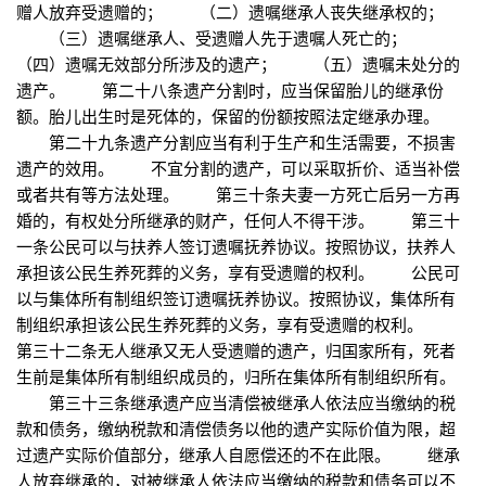
赠人放弃受遗赠的； （二）遗嘱继承人丧失继承权的；
（三）遗嘱继承人、受遗赠人先于遗嘱人死亡的；
（四）遗嘱无效部分所涉及的遗产； （五）遗嘱未处分的
遗产。 第二十八条遗产分割时，应当保留胎儿的继承份
额。胎儿出生时是死体的，保留的份额按照法定继承办理。
第二十九条遗产分割应当有利于生产和生活需要，不损害
遗产的效用。 不宜分割的遗产，可以采取折价、适当补偿
或者共有等方法处理。 第三十条夫妻一方死亡后另一方再
婚的，有权处分所继承的财产，任何人不得干涉。 第三十
一条公民可以与扶养人签订遗嘱抚养协议。按照协议，扶养人
承担该公民生养死葬的义务，享有受遗赠的权利。 公民可
以与集体所有制组织签订遗嘱抚养协议。按照协议，集体所有
制组织承担该公民生养死葬的义务，享有受遗赠的权利。
第三十二条无人继承又无人受遗赠的遗产，归国家所有，死者
生前是集体所有制组织成员的，归所在集体所有制组织所有。
第三十三条继承遗产应当清偿被继承人依法应当缴纳的税
款和债务，缴纳税款和清偿债务以他的遗产实际价值为限，超
过遗产实际价值部分，继承人自愿偿还的不在此限。 继承
人放弃继承的，对被继承人依法应当缴纳的税款和债务可以不