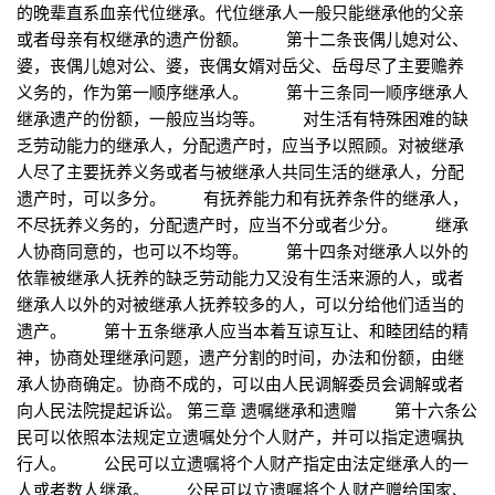
的晚辈直系血亲代位继承。代位继承人一般只能继承他的父亲
或者母亲有权继承的遗产份额。 第十二条丧偶儿媳对公、
婆，丧偶儿媳对公、婆，丧偶女婿对岳父、岳母尽了主要赡养
义务的，作为第一顺序继承人。 第十三条同一顺序继承人
继承遗产的份额，一般应当均等。 对生活有特殊困难的缺
乏劳动能力的继承人，分配遗产时，应当予以照顾。对被继承
人尽了主要抚养义务或者与被继承人共同生活的继承人，分配
遗产时，可以多分。 有抚养能力和有抚养条件的继承人，
不尽抚养义务的，分配遗产时，应当不分或者少分。 继承
人协商同意的，也可以不均等。 第十四条对继承人以外的
依靠被继承人抚养的缺乏劳动能力又没有生活来源的人，或者
继承人以外的对被继承人抚养较多的人，可以分给他们适当的
遗产。 第十五条继承人应当本着互谅互让、和睦团结的精
神，协商处理继承问题，遗产分割的时间，办法和份额，由继
承人协商确定。协商不成的，可以由人民调解委员会调解或者
向人民法院提起诉讼。 第三章 遗嘱继承和遗赠 第十六条公
民可以依照本法规定立遗嘱处分个人财产，并可以指定遗嘱执
行人。 公民可以立遗嘱将个人财产指定由法定继承人的一
人或者数人继承。 公民可以立遗嘱将个人财产赠给国家、