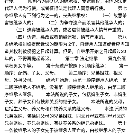
行使。 限制行为能力人的继承权、受遗赠权，由他的法定
代理人代为行使，或者征得法定代理人同意后行使。 第七
条继承人有下列行为之一的，丧失继承权： （一）故意杀
害被继承人的； （二）为争夺遗产而杀害其他继承人的；
（三）遗弃被继承人的，或者虐待被继承人情节严重的；
（四）伪造、篡改或者销毁遗嘱，情节严重的。 第八
条继承权纠纷提起诉讼的期限为 2年，自继承人知道或者应当知
道其权利被侵犯之日起计算。但是，自继承开始之日起超过20
年的，不得再提起诉讼。 第二章 法定继承 第九条继
承权男女平等。 第十条遗产按照下列顺序继承： 第一
顺序：配偶、子女、父母。 第二顺序：兄弟姐妹、祖父
母、外祖父母。 继承开始后，由第一顺序继承人继承，第
二顺序继承人不继承。没有第一顺序继承人继承的，由第二顺
序继承人继承。 本法所说的子女，包括婚生子女、非婚生
子女、养子女和有扶养关系的继子女。 本法所说的父母，
包括生父母、养父母和有扶养关系的继父母。 本法所说的
兄弟姐妹，包括同父母的兄弟姐妹、同父异母或者同母异父的
兄弟姐妹、养兄弟姐妹、有扶养关系的继兄弟姐妹。 第十
一条被继承人的子女先于被继承人死亡的，由被继承人的子女