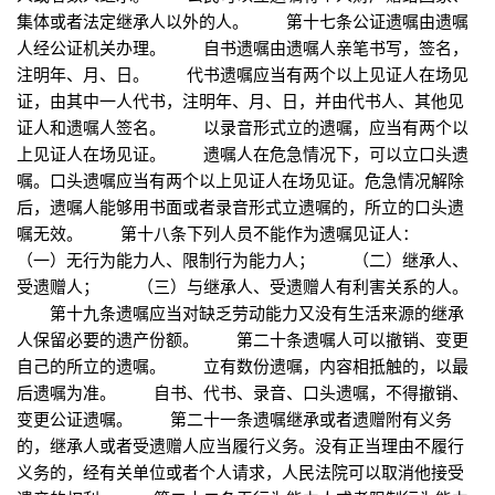
集体或者法定继承人以外的人。 第十七条公证遗嘱由遗嘱
人经公证机关办理。 自书遗嘱由遗嘱人亲笔书写，签名，
注明年、月、日。 代书遗嘱应当有两个以上见证人在场见
证，由其中一人代书，注明年、月、日，并由代书人、其他见
证人和遗嘱人签名。 以录音形式立的遗嘱，应当有两个以
上见证人在场见证。 遗嘱人在危急情况下，可以立口头遗
嘱。口头遗嘱应当有两个以上见证人在场见证。危急情况解除
后，遗嘱人能够用书面或者录音形式立遗嘱的，所立的口头遗
嘱无效。 第十八条下列人员不能作为遗嘱见证人：
（一）无行为能力人、限制行为能力人； （二）继承人、
受遗赠人； （三）与继承人、受遗赠人有利害关系的人。
第十九条遗嘱应当对缺乏劳动能力又没有生活来源的继承
人保留必要的遗产份额。 第二十条遗嘱人可以撤销、变更
自己的所立的遗嘱。 立有数份遗嘱，内容相抵触的，以最
后遗嘱为准。 自书、代书、录音、口头遗嘱，不得撤销、
变更公证遗嘱。 第二十一条遗嘱继承或者遗赠附有义务
的，继承人或者受遗赠人应当履行义务。没有正当理由不履行
义务的，经有关单位或者个人请求，人民法院可以取消他接受